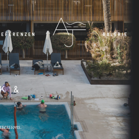
REFERENZEN
GALERIE
K &
ksessions.